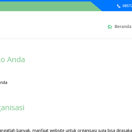
0857
Beranda
ko Anda
anda
anisasi
angatlah banyak, manfaat website untuk organisasi juga bisa dirasak