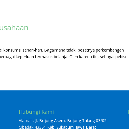
rusahaan
agai konsumsi sehari-hari. Bagaimana tidak, pesatnya perkembangan
rbagai keperluan termasuk belanja. Oleh karena itu, sebagai pebisni
Hubungi Kami
Alamat : Jl. Bojong Asem, Bojong Talang 03/05
Cibadak 43351 Kab. Sukabumi Jawa Barat