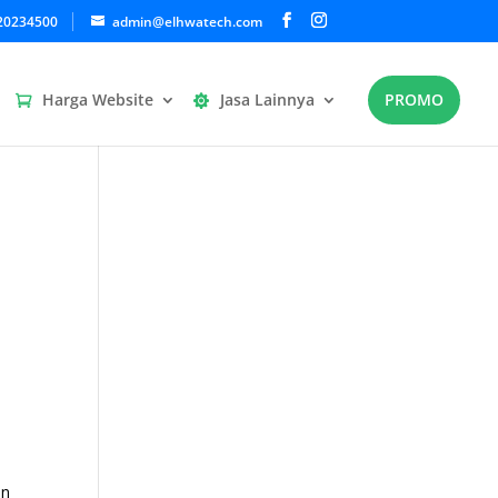
20234500
admin@elhwatech.com
Harga Website
Jasa Lainnya
PROMO
an